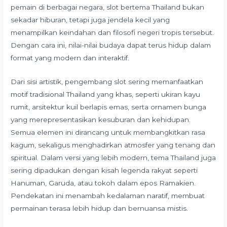
pemain di berbagai negara, slot bertema Thailand bukan
sekadar hiburan, tetapi juga jendela kecil yang
menampilkan keindahan dan filosofi negeri tropis tersebut.
Dengan cara ini, nilai-nilai budaya dapat terus hidup dalam
format yang modern dan interaktif.
Dari sisi artistik, pengembang slot sering memanfaatkan
motif tradisional Thailand yang khas, seperti ukiran kayu
rumit, arsitektur kuil berlapis emas, serta ornamen bunga
yang merepresentasikan kesuburan dan kehidupan.
Semua elemen ini dirancang untuk membangkitkan rasa
kagum, sekaligus menghadirkan atmosfer yang tenang dan
spiritual. Dalam versi yang lebih modern, tema Thailand juga
sering dipadukan dengan kisah legenda rakyat seperti
Hanuman, Garuda, atau tokoh dalam epos Ramakien.
Pendekatan ini menambah kedalaman naratif, membuat
permainan terasa lebih hidup dan bernuansa mistis.