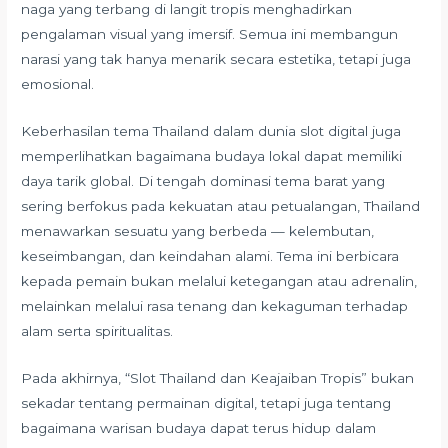
naga yang terbang di langit tropis menghadirkan
pengalaman visual yang imersif. Semua ini membangun
narasi yang tak hanya menarik secara estetika, tetapi juga
emosional.
Keberhasilan tema Thailand dalam dunia slot digital juga
memperlihatkan bagaimana budaya lokal dapat memiliki
daya tarik global. Di tengah dominasi tema barat yang
sering berfokus pada kekuatan atau petualangan, Thailand
menawarkan sesuatu yang berbeda — kelembutan,
keseimbangan, dan keindahan alami. Tema ini berbicara
kepada pemain bukan melalui ketegangan atau adrenalin,
melainkan melalui rasa tenang dan kekaguman terhadap
alam serta spiritualitas.
Pada akhirnya, “Slot Thailand dan Keajaiban Tropis” bukan
sekadar tentang permainan digital, tetapi juga tentang
bagaimana warisan budaya dapat terus hidup dalam