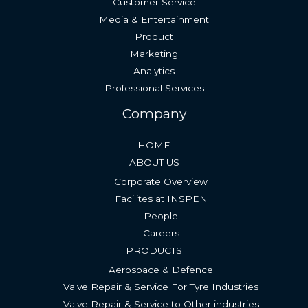
Customer Service
Media & Entertainment
Product
Marketing
Analytics
Professional Services
Company
HOME
ABOUT US
Corporate Overview
Facilites at INSPEN
People
Careers
PRODUCTS
Aerospace & Defence
Valve Repair & Service For Tyre Industries​
Valve Repair & Service to Other industries