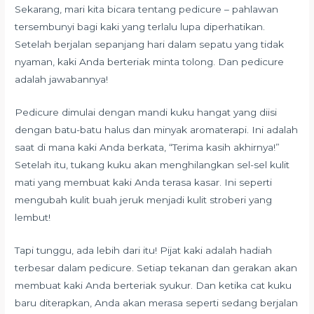
Sekarang, mari kita bicara tentang pedicure – pahlawan
tersembunyi bagi kaki yang terlalu lupa diperhatikan.
Setelah berjalan sepanjang hari dalam sepatu yang tidak
nyaman, kaki Anda berteriak minta tolong. Dan pedicure
adalah jawabannya!
Pedicure dimulai dengan mandi kuku hangat yang diisi
dengan batu-batu halus dan minyak aromaterapi. Ini adalah
saat di mana kaki Anda berkata, “Terima kasih akhirnya!”
Setelah itu, tukang kuku akan menghilangkan sel-sel kulit
mati yang membuat kaki Anda terasa kasar. Ini seperti
mengubah kulit buah jeruk menjadi kulit stroberi yang
lembut!
Tapi tunggu, ada lebih dari itu! Pijat kaki adalah hadiah
terbesar dalam pedicure. Setiap tekanan dan gerakan akan
membuat kaki Anda berteriak syukur. Dan ketika cat kuku
baru diterapkan, Anda akan merasa seperti sedang berjalan