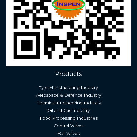
Products
Tyre Manufacturing Industry
Aerospace & Defence Industry
Chemical Engineering Industry
Oil and Gas Industry
Food Processing Industries
Control Valves
Ball Valves