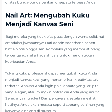
di atas bunga-bunga bahkan di sepatu terbiasa Anda.
Nail Art: Mengubah Kuku
Menjadi Kanvas Seni
Bagi mereka yang tidak bisa puas dengan warna solid, nail
art adalah jawabannya! Dari desain sederhana seperti
bintis-bintis hingga seni kompleks yang membuat orang
tercengang, nail art adalah cara untuk menunjukkan
kepribadian Anda.
Tukang kuku profesional dapat mengubah kuku Anda
menjadi kanvas kecil yang menampilkan kreativitas tak
terbatas. Apakah Anda ingin pola leopard yang liar, pita
yang elegan, atau mungkin potret diri Anda yang imut?
Semuanya mungkin! Dan percayalah, setelah melihat
hasilnya, Anda akan merasa seperti seorang seniman yang
karyanya dipajang di museum.