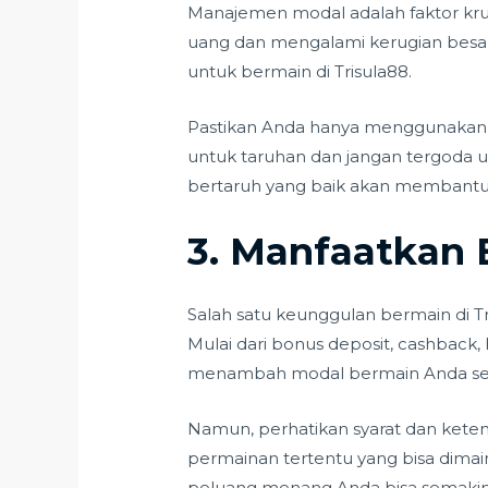
Manajemen modal adalah faktor krus
uang dan mengalami kerugian besar
untuk bermain di Trisula88.
Pastikan Anda hanya menggunakan u
untuk taruhan dan jangan tergoda 
bertaruh yang baik akan membantu
3. Manfaatkan 
Salah satu keunggulan bermain di T
Mulai dari bonus deposit, cashback
menambah modal bermain Anda seca
Namun, perhatikan syarat dan ketent
permainan tertentu yang bisa dim
peluang menang Anda bisa semakin