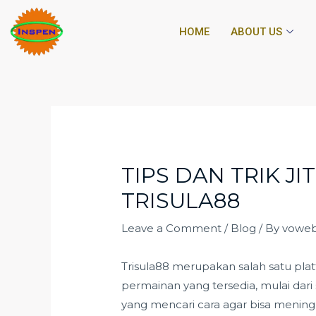
Skip
to
HOME
ABOUT US
content
Post
navigation
TIPS DAN TRIK 
TRISULA88
Leave a Comment
/
Blog
/ By
vowe
Trisula88 merupakan salah satu pla
permainan yang tersedia, mulai dari 
yang mencari cara agar bisa menin