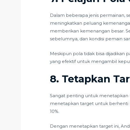
Dalam beberapa jenis permainan, se
meningkatkan peluang kemenangan.
memberikan kemenangan besar. Seda
sebelumnya, dan kondisi pemain sa
Meskipun pola tidak bisa dijadikan p
yang efektif untuk mengambil kepu
8. Tetapkan T
Sangat penting untuk menetapkan b
menetapkan target untuk berhenti 
10%.
Dengan menetapkan target ini, And