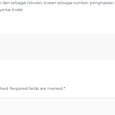
b dan sebagai hiburan, bukan sebagai sumber penghasila
ertai Anda!
shed.
Required fields are marked
*