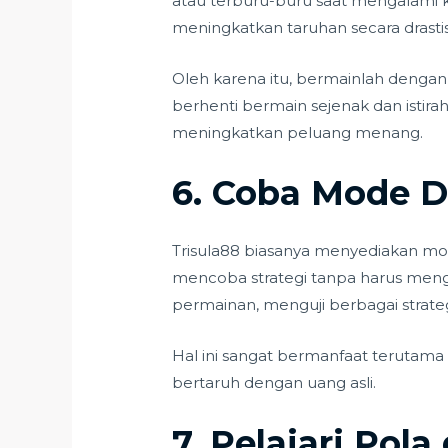
atau terburu-buru saat mengalami 
meningkatkan taruhan secara drastis
Oleh karena itu, bermainlah dengan 
berhenti bermain sejenak dan istira
meningkatkan peluang menang.
6. Coba Mode D
Trisula88 biasanya menyediakan mod
mencoba strategi tanpa harus me
permainan, menguji berbagai strate
Hal ini sangat bermanfaat terutam
bertaruh dengan uang asli.
7. Pelajari Pola