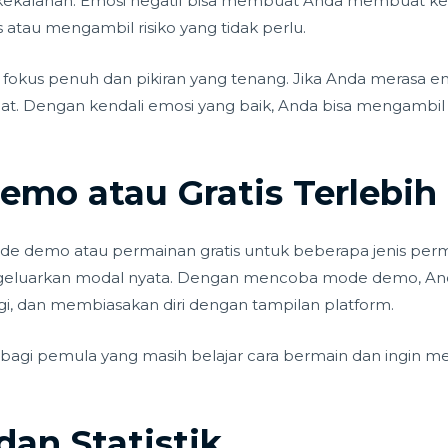
kekalahan. Emosi negatif bisa membuat Anda membuat kep
 atau mengambil risiko yang tidak perlu.
fokus penuh dan pikiran yang tenang. Jika Anda merasa emo
hat. Dengan kendali emosi yang baik, Anda bisa mengambil
emo atau Gratis Terlebih
e demo atau permainan gratis untuk beberapa jenis permai
ngeluarkan modal nyata. Dengan mencoba mode demo, A
gi, dan membiasakan diri dengan tampilan platform.
a bagi pemula yang masih belajar cara bermain dan ing
 dan Statistik