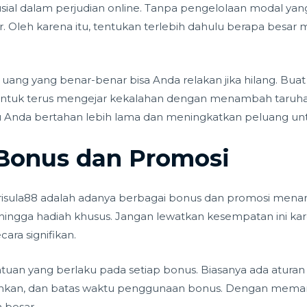
ial dalam perjudian online. Tanpa pengelolaan modal yang
. Oleh karena itu, tentukan terlebih dahulu berapa besar
ang yang benar-benar bisa Anda relakan jika hilang. Buat
untuk terus mengejar kekalahan dengan menambah taruhan 
 Anda bertahan lebih lama dan meningkatkan peluang u
Bonus dan Promosi
risula88 adalah adanya berbagai bonus dan promosi menar
, hingga hadiah khusus. Jangan lewatkan kesempatan ini ka
ra signifikan.
uan yang berlaku pada setiap bonus. Biasanya ada aturan s
ainkan, dan batas waktu penggunaan bonus. Dengan mema
 besar.