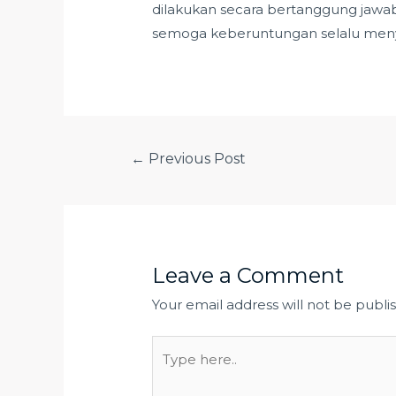
dilakukan secara bertanggung jawa
semoga keberuntungan selalu meny
←
Previous Post
Leave a Comment
Your email address will not be publi
Type
here..