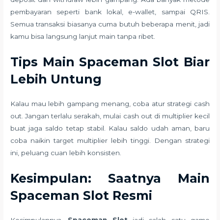
pembayaran seperti bank lokal, e-wallet, sampai QRIS.
Semua transaksi biasanya cuma butuh beberapa menit, jadi
kamu bisa langsung lanjut main tanpa ribet.
Tips Main Spaceman Slot Biar
Lebih Untung
Kalau mau lebih gampang menang, coba atur strategi cash
out. Jangan terlalu serakah, mulai cash out di multiplier kecil
buat jaga saldo tetap stabil. Kalau saldo udah aman, baru
coba naikin target multiplier lebih tinggi. Dengan strategi
ini, peluang cuan lebih konsisten.
Kesimpulan: Saatnya Main
Spaceman Slot Resmi
Kesimpulannya,
Spaceman Slot
jadi salah satu game