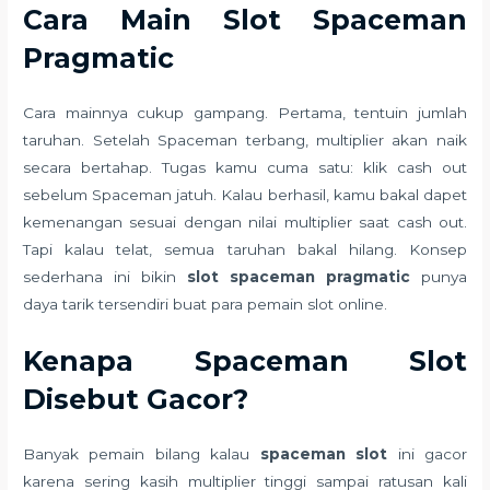
Cara Main Slot Spaceman
Pragmatic
Cara mainnya cukup gampang. Pertama, tentuin jumlah
taruhan. Setelah Spaceman terbang, multiplier akan naik
secara bertahap. Tugas kamu cuma satu: klik cash out
sebelum Spaceman jatuh. Kalau berhasil, kamu bakal dapet
kemenangan sesuai dengan nilai multiplier saat cash out.
Tapi kalau telat, semua taruhan bakal hilang. Konsep
sederhana ini bikin
slot spaceman pragmatic
punya
daya tarik tersendiri buat para pemain slot online.
Kenapa Spaceman Slot
Disebut Gacor?
Banyak pemain bilang kalau
spaceman slot
ini gacor
karena sering kasih multiplier tinggi sampai ratusan kali