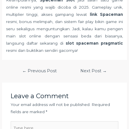
online resmi yang wajib dicoba di 2025. Gameplay unik,
multiplier tinggi, akses gampang lewat
link Spaceman
resmi, bonus melimpah, dan sistem fair play bikin game ini
seru sekaligus menguntungkan. Jadi, kalau kamu pengen
main slot online dengan sensasi beda dari biasanya,
langsung daftar sekarang di
slot spaceman pragmatic
resmi dan buktikan sendiri gacornya!
←
Previous Post
Next Post
→
Leave a Comment
Your email address will not be published.
Required
fields are marked
*
Type