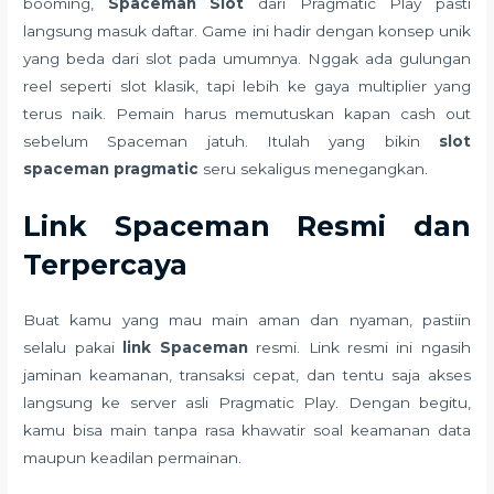
booming,
Spaceman Slot
dari Pragmatic Play pasti
langsung masuk daftar. Game ini hadir dengan konsep unik
yang beda dari slot pada umumnya. Nggak ada gulungan
reel seperti slot klasik, tapi lebih ke gaya multiplier yang
terus naik. Pemain harus memutuskan kapan cash out
sebelum Spaceman jatuh. Itulah yang bikin
slot
spaceman pragmatic
seru sekaligus menegangkan.
Link Spaceman Resmi dan
Terpercaya
Buat kamu yang mau main aman dan nyaman, pastiin
selalu pakai
link Spaceman
resmi. Link resmi ini ngasih
jaminan keamanan, transaksi cepat, dan tentu saja akses
langsung ke server asli Pragmatic Play. Dengan begitu,
kamu bisa main tanpa rasa khawatir soal keamanan data
maupun keadilan permainan.