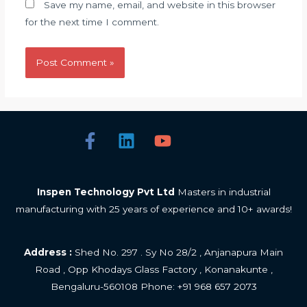
Save my name, email, and website in this browser
for the next time I comment.
Inspen Technology Pvt Ltd
Masters in industrial
manufacturing with 25 years of experience and 10+ awards!
Address :
Shed No. 297 . Sy No 28/2 , Anjanapura Main
Road , Opp Khodays Glass Factory , Konanakunte ,
Bengaluru-560108 Phone: +
91 968 657 2073