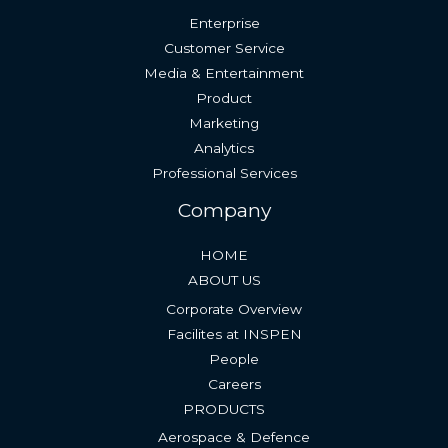
Enterprise
Customer Service
Media & Entertainment
Product
Marketing
Analytics
Professional Services
Company
HOME
ABOUT US
Corporate Overview
Facilites at INSPEN
People
Careers
PRODUCTS
Aerospace & Defence