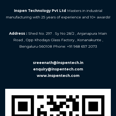
Inspen Technology Pvt Ltd
Masters in industrial
manufacturing with 25 years of experience and 10+ awards!
Address :
Shed No. 297 . Sy No 28/2 , Anjanapura Main
Road , Opp Khodays Glass Factory , Konanakunte ,
Bengaluru-560108 Phone: +
91 968 657 2073
sreeenath@inspentech.in
enquiry@inspentech.com
www.inspentech.com