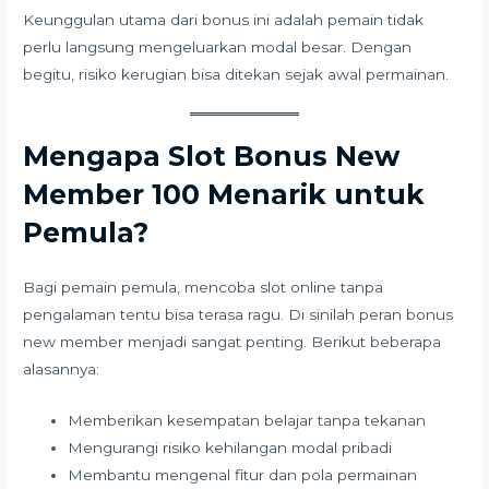
Keunggulan utama dari bonus ini adalah pemain tidak
perlu langsung mengeluarkan modal besar. Dengan
begitu, risiko kerugian bisa ditekan sejak awal permainan.
Mengapa Slot Bonus New
Member 100 Menarik untuk
Pemula?
Bagi pemain pemula, mencoba slot online tanpa
pengalaman tentu bisa terasa ragu. Di sinilah peran bonus
new member menjadi sangat penting. Berikut beberapa
alasannya:
Memberikan kesempatan belajar tanpa tekanan
Mengurangi risiko kehilangan modal pribadi
Membantu mengenal fitur dan pola permainan