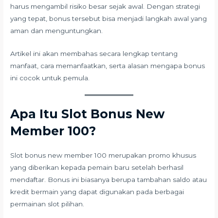
harus mengambil risiko besar sejak awal. Dengan strategi
yang tepat, bonus tersebut bisa menjadi langkah awal yang
aman dan menguntungkan.
Artikel ini akan membahas secara lengkap tentang
manfaat, cara memanfaatkan, serta alasan mengapa bonus
ini cocok untuk pemula.
Apa Itu Slot Bonus New
Member 100?
Slot bonus new member 100 merupakan promo khusus
yang diberikan kepada pemain baru setelah berhasil
mendaftar. Bonus ini biasanya berupa tambahan saldo atau
kredit bermain yang dapat digunakan pada berbagai
permainan slot pilihan.