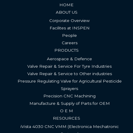
HOME
ABOUT US
Corporate Overview
Facilites at INSPEN
People
Careers
PRODUCTS
Aerospace & Defence
Valve Repair & Service For Tyre Industries​
Valve Repair & Service to Other industries
Pressure Regulating Valve for Agricultural Pesticide
Sprayers
Precision CNC Machining
Manufacture & Supply of Parts for OEM
O E M
RESOURCES
iVista 4030 CNC VMM (Electronica Mechatronic