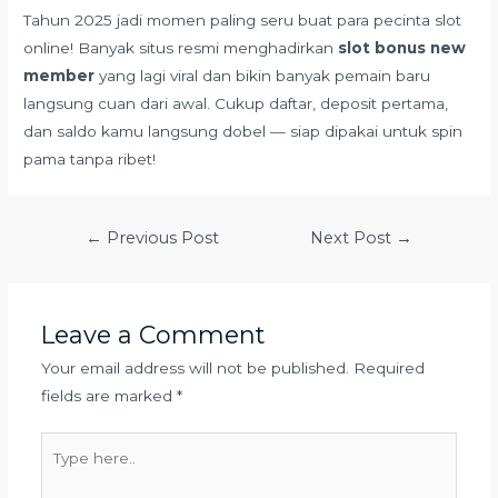
Tahun 2025 jadi momen paling seru buat para pecinta slot
online! Banyak situs resmi menghadirkan
slot bonus new
member
yang lagi viral dan bikin banyak pemain baru
langsung cuan dari awal. Cukup daftar, deposit pertama,
dan saldo kamu langsung dobel — siap dipakai untuk spin
pama tanpa ribet!
←
Previous Post
Next Post
→
Leave a Comment
Your email address will not be published.
Required
fields are marked
*
Type
here..