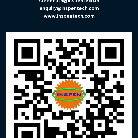
sreeenath@inspentech.in
enquiry@inspentech.com
www.inspentech.com