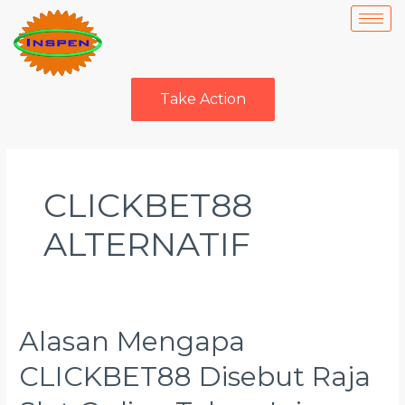
Skip
to
content
Take Action
CLICKBET88
ALTERNATIF
Alasan Mengapa
Alasan
Mengapa
CLICKBET88 Disebut Raja
CLICKBET88
Disebut