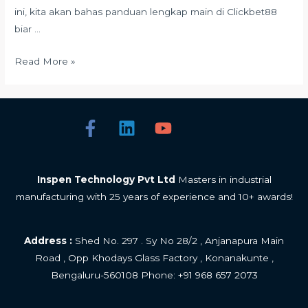
ini, kita akan bahas panduan lengkap main di Clickbet88
biar …
Read More »
Inspen Technology Pvt Ltd
Masters in industrial
manufacturing with 25 years of experience and 10+ awards!
Address :
Shed No. 297 . Sy No 28/2 , Anjanapura Main
Road , Opp Khodays Glass Factory , Konanakunte ,
Bengaluru-560108 Phone: +
91 968 657 2073