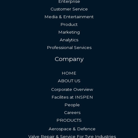
Enterprise
Customer Service
Media & Entertainment
Product
Marketing
Analytics
Professional Services
Company
HOME
ABOUT US
Corporate Overview
Facilites at INSPEN
People
Careers
PRODUCTS
Aerospace & Defence
Valve Repair & Service For Tyre Industries​