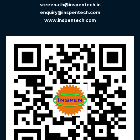
sreeenath@inspentech.in
enquiry@inspentech.com
www.inspentech.com